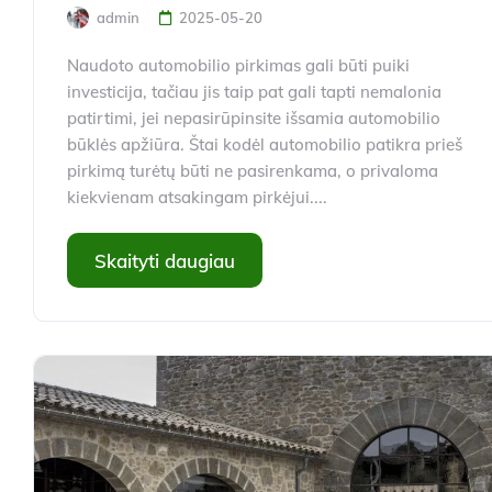
admin
2025-05-20
Naudoto automobilio pirkimas gali būti puiki
investicija, tačiau jis taip pat gali tapti nemalonia
patirtimi, jei nepasirūpinsite išsamia automobilio
būklės apžiūra. Štai kodėl automobilio patikra prieš
pirkimą turėtų būti ne pasirenkama, o privaloma
kiekvienam atsakingam pirkėjui....
Skaityti daugiau