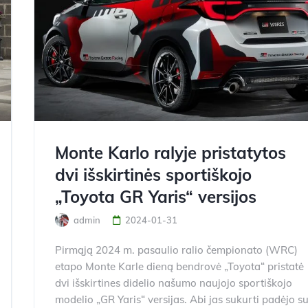
Monte Karlo ralyje pristatytos
dvi išskirtinės sportiškojo
„Toyota GR Yaris“ versijos
admin
2024-01-31
Pirmąją 2024 m. pasaulio ralio čempionato (WRC)
etapo Monte Karle dieną bendrovė „Toyota“ pristatė
dvi išskirtines didelio našumo naujojo sportiškojo
modelio „GR Yaris“ versijas. Abi jas sukurti padėjo s