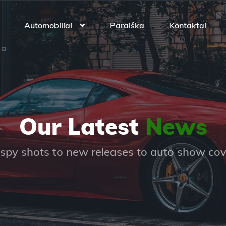
Automobiliai
Paraiška
Kontaktai
Our Latest
News
spy shots to new releases to auto show co