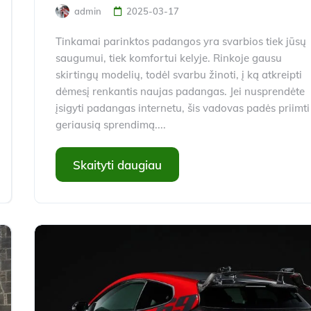
admin
2025-03-17
Tinkamai parinktos padangos yra svarbios tiek jūsų
saugumui, tiek komfortui kelyje. Rinkoje gausu
skirtingų modelių, todėl svarbu žinoti, į ką atkreipti
dėmesį renkantis naujas padangas. Jei nusprendėte
įsigyti padangas internetu, šis vadovas padės priimti
geriausią sprendimą....
Skaityti daugiau