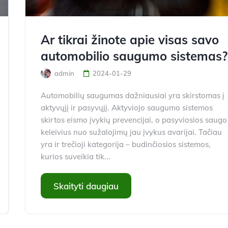
Ar tikrai žinote apie visas savo
automobilio saugumo sistemas?
admin
2024-01-29
Automobilių saugumas dažniausiai yra skirstomas į
aktyvųjį ir pasyvųjį. Aktyviojo saugumo sistemos
skirtos eismo įvykių prevencijai, o pasyviosios saugo
keleivius nuo sužalojimų jau įvykus avarijai. Tačiau
yra ir trečioji kategorija – budinčiosios sistemos,
kurios suveikia tik...
Skaityti daugiau