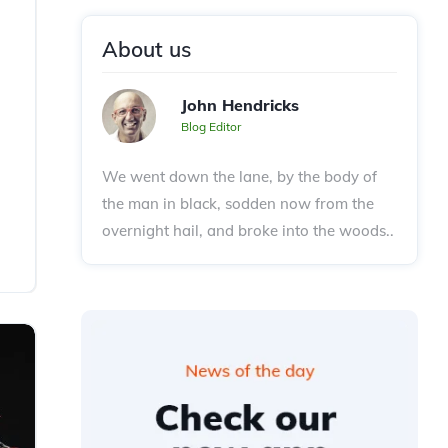
About us
John Hendricks
Blog Editor
We went down the lane, by the body of
the man in black, sodden now from the
overnight hail, and broke into the woods..