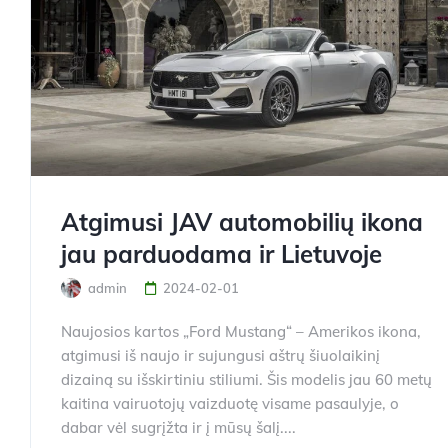
Atgimusi JAV automobilių ikona
jau parduodama ir Lietuvoje
admin
2024-02-01
Naujosios kartos „Ford Mustang“ – Amerikos ikona,
atgimusi iš naujo ir sujungusi aštrų šiuolaikinį
dizainą su išskirtiniu stiliumi. Šis modelis jau 60 metų
kaitina vairuotojų vaizduotę visame pasaulyje, o
dabar vėl sugrįžta ir į mūsų šalį....