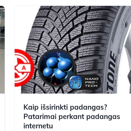
Kaip išsirinkti padangas?
Patarimai perkant padangas
internetu