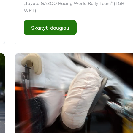
„Toyota GAZOO Racing World Rally Team“ (TGR-
WRT)...
Skaityti daugiau